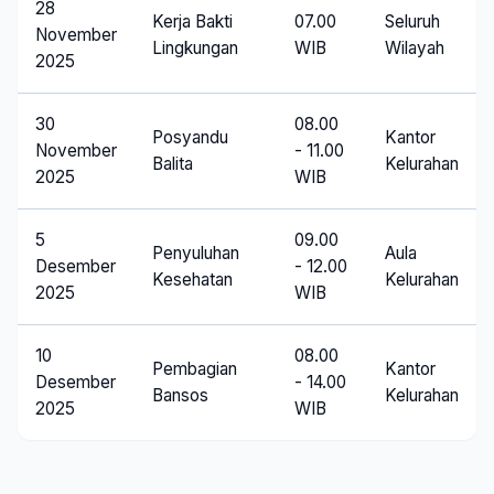
28
Kerja Bakti
07.00
Seluruh
November
Lingkungan
WIB
Wilayah
2025
30
08.00
Posyandu
Kantor
November
- 11.00
Balita
Kelurahan
2025
WIB
5
09.00
Penyuluhan
Aula
Desember
- 12.00
Kesehatan
Kelurahan
2025
WIB
10
08.00
Pembagian
Kantor
Desember
- 14.00
Bansos
Kelurahan
2025
WIB