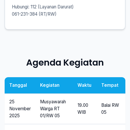
Hubungi: 112 (Layanan Darurat)
061-231-384 (RT/RW)
Agenda Kegiatan
Tanggal
Kegiatan
Waktu
Tempat
25
Musyawarah
19.00
Balai RW
November
Warga RT
WIB
05
2025
01/RW 05