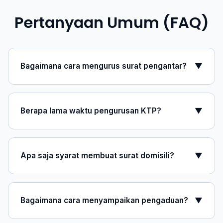
Pertanyaan Umum (FAQ)
Bagaimana cara mengurus surat pengantar?
▼
Berapa lama waktu pengurusan KTP?
▼
Apa saja syarat membuat surat domisili?
▼
Bagaimana cara menyampaikan pengaduan?
▼