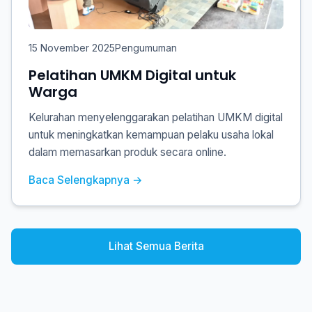
15 November 2025
Pengumuman
Pelatihan UMKM Digital untuk
Warga
Kelurahan menyelenggarakan pelatihan UMKM digital
untuk meningkatkan kemampuan pelaku usaha lokal
dalam memasarkan produk secara online.
Baca Selengkapnya →
Lihat Semua Berita